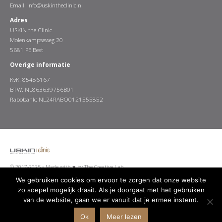
Email:
info@uskintheclinic.nl
Adres
USKIN the Clinic
Molenkampseweg 20
5681 PE Best
Overige informatie
KvK: 85486167
BTW: NL863639756B01
Rabobank: NL24RABO0121555852
© 2017-2025 •
Made with ♥ by The Creative Lab
We gebruiken cookies om ervoor te zorgen dat onze website
zo soepel mogelijk draait. Als je doorgaat met het gebruiken
van de website, gaan we er vanuit dat je ermee instemt.
Algemene Voorwaarden
Disclaimer
Privacy Policy
Ok
Meer lezen