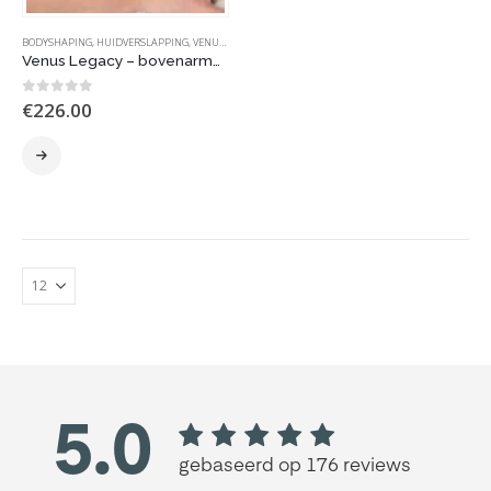
BODYSHAPING
,
HUIDVERSLAPPING
,
VENUS LEGACY | MP2
Venus Legacy – bovenarmen
0
out of 5
€
226.00