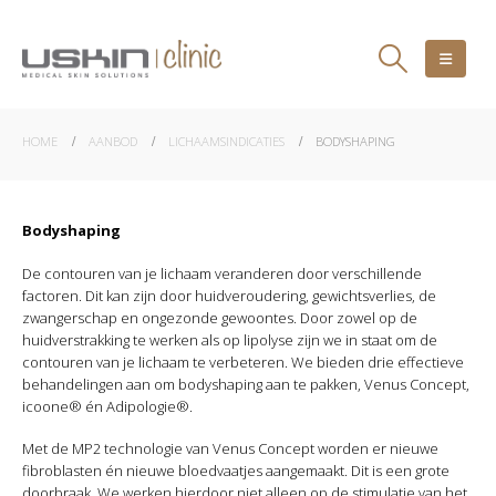
HOME
AANBOD
LICHAAMSINDICATIES
BODYSHAPING
Bodyshaping
De contouren van je lichaam veranderen door verschillende
factoren. Dit kan zijn door huidveroudering, gewichtsverlies, de
zwangerschap en ongezonde gewoontes. Door zowel op de
huidverstrakking te werken als op lipolyse zijn we in staat om de
contouren van je lichaam te verbeteren. We bieden drie effectieve
behandelingen aan om bodyshaping aan te pakken, Venus Concept,
icoone® én Adipologie®.
Met de MP2 technologie van Venus Concept worden er nieuwe
fibroblasten én nieuwe bloedvaatjes aangemaakt. Dit is een grote
doorbraak. We werken hierdoor niet alleen op de stimulatie van het