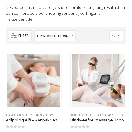
De voordelen zijn: plaatselijk, snel en pijnloos, langdurig resultaat en
een comfortabele behandeling zonder bijwerkingen of
herstelperiode.
FILTER
ADIPOLOGIE®
,
BODYSHAPING
,
BUIKVET
,
CELLULITE
AFTER LIPO
,
BILLIFT
,
BODYSHAPING
,
BUIKVET
,
CE
Adipologie® – Aanpak van vetweefsel en cellulite
Bindweefselmassage | icoone® – lichaam
0
out of 5
0
out of 5