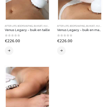
AFTER LIPO
,
BODYSHAPING
,
BUIKVET
,
HUIDVERSLAPPING
AFTER LIPO
,
VENUS LEGACY | MP2
,
BODYSHAPING
,
BUIKVET
,
HUIDVERSLAPPING
Venus Legacy – buik en taille
Venus Legacy – buik en maagstreek
0
out of 5
0
out of 5
€
226.00
€
226.00