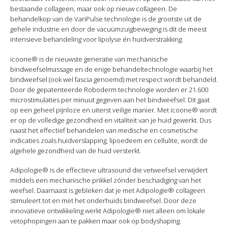
bestaande collageen, maar ook op nieuw collageen. De
behandelkop van de VariPulse technologie is de grootste uit de
gehele industrie en door de vacuümzuigbeweging is dit de meest
intensieve behandeling voor lipolyse én huidverstrakking.
icoone® is de nieuwste generatie van mechanische
bindweefselmassage en de enige behandeltechnologie waarbij het
bindweefsel (ook wel fascia genoemd) met respect wordt behandeld.
Door de gepatenteerde Roboderm technologie worden er 21.600
microstimulaties per minuut gegeven aan het bindweefsel. Dit gaat
op een geheel pijnloze en uiterst veilige manier. Met icoone® wordt
er op de volledige gezondheid en vitaliteit van je huid gewerkt. Dus
naast het effectief behandelen van medische en cosmetische
indicaties zoals huidverslapping, lipoedeem en cellulite, wordt de
algehele gezondheid van de huid versterkt.
Adipologie® is de effectieve ultrasound die vetweefsel verwijdert
middels een mechanische prikkel zónder beschadiging van het
weefsel. Daarnaast is gebleken dat je met Adipologie® collageen
stimuleert tot en met het onderhuids bindweefsel. Door deze
innovatieve ontwikkeling werkt Adipologie® niet alleen om lokale
vetophopingen aan te pakken maar ook op bodyshaping.