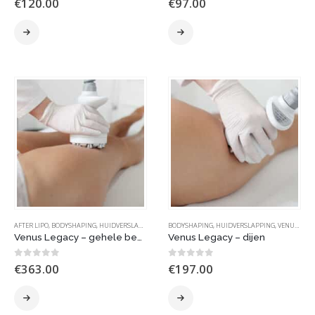
€
120.00
€
97.00
AFTER LIPO
,
BODYSHAPING
,
HUIDVERSLAPPING
,
VENUS LEGACY | MP2
BODYSHAPING
,
HUIDVERSLAPPING
,
VENUS LEGACY | MP2
Venus Legacy – gehele benen
Venus Legacy – dijen
0
out of 5
0
out of 5
€
363.00
€
197.00