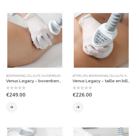
BODYSHAPING
,
CELLULITE
,
HUIDVERSLAPPING
,
VENUS LEGACY | MP2
AFTER LIPO
,
BODYSHAPING
,
CELLULITE
,
HUIDVERSLAPPING
Venus Legacy – bovenbenen
Venus Legacy – taille en billen
0
out of 5
0
out of 5
€
249.00
€
226.00