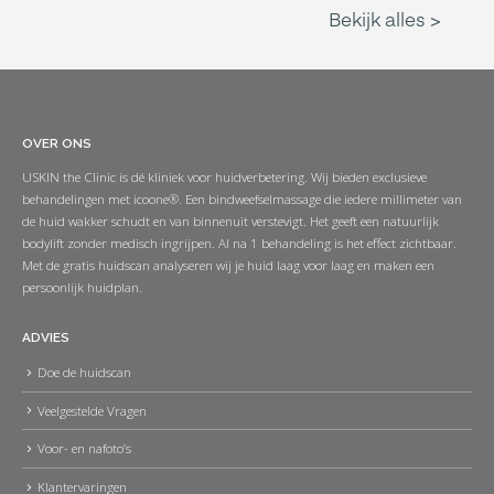
OVER ONS
USKIN the Clinic is dé kliniek voor huidverbetering. Wij bieden exclusieve
behandelingen met icoone®. Een bindweefselmassage die iedere millimeter van
de huid wakker schudt en van binnenuit verstevigt. Het geeft een natuurlijk
bodylift zonder medisch ingrijpen. Al na 1 behandeling is het effect zichtbaar.
Met de gratis huidscan analyseren wij je huid laag voor laag en maken een
persoonlijk huidplan.
ADVIES
Doe de huidscan
Veelgestelde Vragen
Voor- en nafoto’s
Klantervaringen