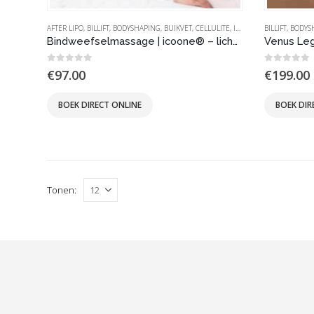
AFTER LIPO
,
BILLIFT
,
BODYSHAPING
,
BUIKVET
,
CELLULITE
,
ICOONE | BINDWEEFSELMASSAGE LICHAAM
BILLIFT
,
BODYS
Bindweefselmassage | icoone® – lichaam
Venus Leg
0
out of 5
0
out of
€
97.00
€
199.00
BOEK DIRECT ONLINE
BOEK DIR
Tonen: