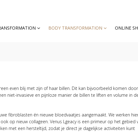
TRANSFORMATION
BODY TRANSFORMATION
ONLINE S
edereen even blij met zijn of haar billen. Dit kan bijvoorbeeld komen doo
n niet-invasieve en pijnloze manier de billen te liften en volume in de
we fibroblasten én nieuwe bloedvaatjes aangemaakt. We werken hier
r ook op nieuw collageen. Venus Lgeacy is een primeur op het gebied
en met een hersteltijd, zodat je direct je dagelijkse activiteiten kunt