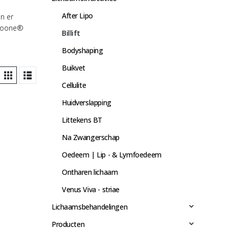
After Lipo
n er
 icoone®
Billift
Bodyshaping
Buikvet
Cellulite
Huidverslapping
Littekens BT
Na Zwangerschap
Oedeem | Lip - & Lymfoedeem
Ontharen lichaam
Venus Viva - striae
Lichaamsbehandelingen
Producten