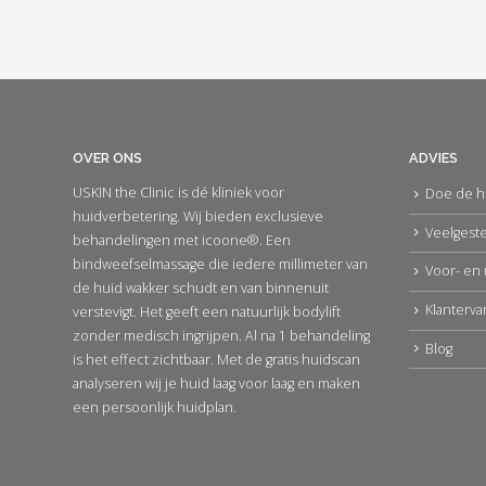
OVER ONS
ADVIES
USKIN the Clinic is dé kliniek voor
Doe de h
huidverbetering. Wij bieden exclusieve
Veelgest
behandelingen met icoone®. Een
bindweefselmassage die iedere millimeter van
Voor- en 
de huid wakker schudt en van binnenuit
Klanterva
verstevigt. Het geeft een natuurlijk bodylift
zonder medisch ingrijpen. Al na 1 behandeling
Blog
is het effect zichtbaar. Met de gratis huidscan
analyseren wij je huid laag voor laag en maken
een persoonlijk huidplan.