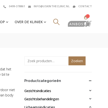
0499-378861
INFO@USKINTHECLINIC.NL
CONTACT
0
HOP
OVER DE KLINIEK
Zoeken
rdat het
 bil te
Productcategorieën
door niet
Gezichtsindicaties
 van body
Gezichtsbehandelingen
Lichaamsindicaties