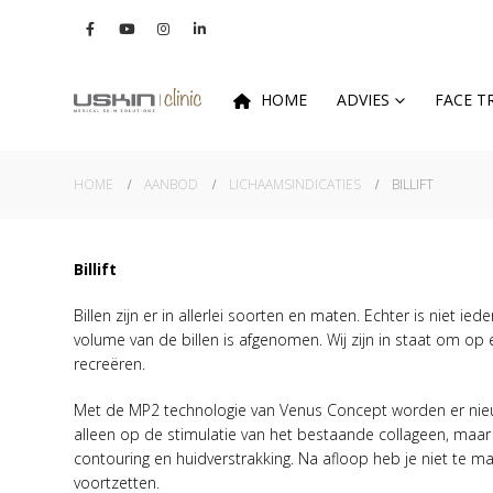
HOME
ADVIES
FACE 
HOME
AANBOD
LICHAAMSINDICATIES
BILLIFT
Billift
Billen zijn er in allerlei soorten en maten. Echter is niet i
volume van de billen is afgenomen. Wij zijn in staat om op ee
recreëren.
Met de MP2 technologie van Venus Concept worden er nieu
alleen op de stimulatie van het bestaande collageen, maa
contouring en huidverstrakking. Na afloop heb je niet te mak
voortzetten.