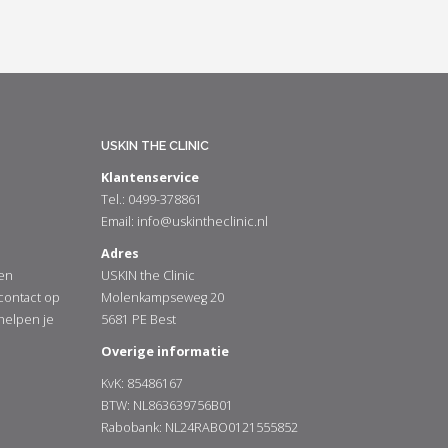
USKIN THE CLINIC
Klantenservice
Tel.: 0499-378861
Email:
info@uskintheclinic.nl
Adres
en
USKIN the Clinic
 contact op
Molenkampseweg 20
 helpen je
5681 PE Best
Overige informatie
KvK: 85486167
BTW: NL863639756B01
Rabobank: NL24RABO0121555852