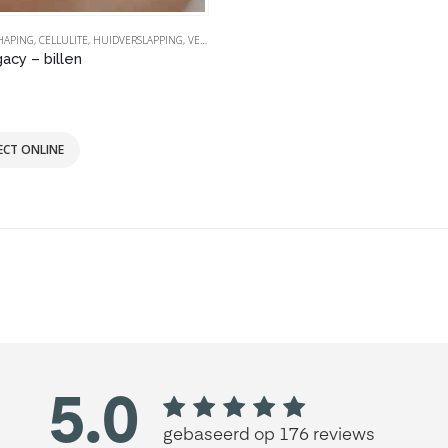
HAPING
,
CELLULITE
,
,
HUIDVERSLAPPING
NA ZWANGERSCHAP
,
VENUS LEGACY | MP2
,
OEDEEM | LIP - & LYMFOEDEEM
acy – billen
 5
ECT ONLINE