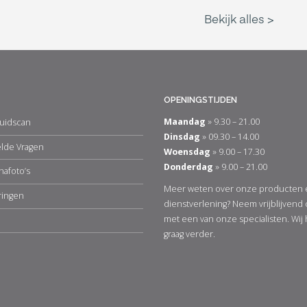
OPENINGSTIJDEN
Maandag
» 9.30 – 21.00
uidscan
Dinsdag
» 09.30 – 14.00
elde Vragen
Woensdag
» 9.00 – 17.30
Donderdag
» 9.00 – 21.00
nafoto’s
Meer weten over onze producten 
ringen
dienstverlening? Neem vrijblijvend
met een van onze specialisten. Wij
graag verder.