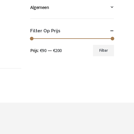
Algemeen
Filter Op Prijs
Prijs:
€90
—
€200
Filter
Min.
Max.
prijs
prijs