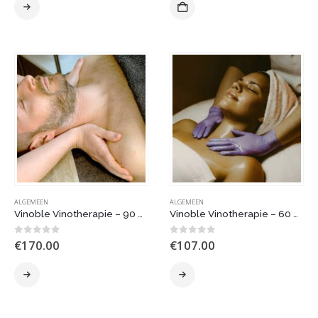
ALGEMEEN
ALGEMEEN
Vinoble Vinotherapie – 90 minuten (100% Vegan)
Vinoble Vinotherapie – 60 minuten (100% Vegan)
0
out of 5
0
out of 5
€
170.00
€
107.00