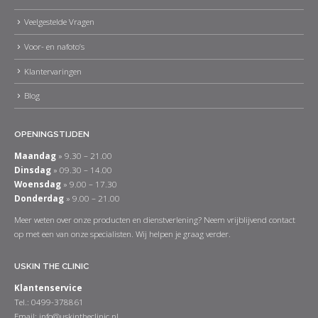
Veelgestelde Vragen
Voor- en nafoto’s
Klantervaringen
Blog
OPENINGSTIJDEN
Maandag
» 9.30 – 21.00
Dinsdag
» 09.30 – 14.00
Woensdag
» 9.00 – 17.30
Donderdag
» 9.00 – 21.00
Meer weten over onze producten en dienstverlening? Neem vrijblijvend contact
op met een van onze specialisten. Wij helpen je graag verder.
USKIN THE CLINIC
Klantenservice
Tel.: 0499-378861
Email:
info@uskintheclinic.nl