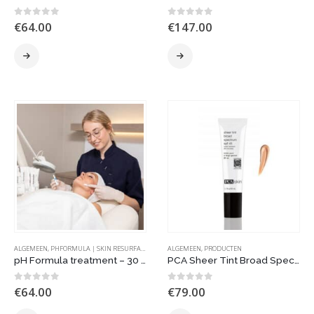
0
out of 5
0
out of 5
€
64.00
€
147.00
ALGEMEEN
,
PHFORMULA | SKIN RESURFACING
ALGEMEEN
,
PRODUCTEN
pH Formula treatment – 30 minuten
PCA Sheer Tint Broad Spectrum SPF 45 – getinte dagverzorging
0
out of 5
0
out of 5
€
64.00
€
79.00