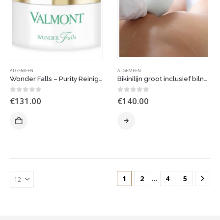
ALGEMEEN
ALGEMEEN
Wonder Falls – Purity Reinigingslijn – 200 ml
Bikinilijn groot inclusief bilnaad IPL
0
out of 5
0
out of 5
€
131.00
€
140.00
…
1
2
4
5