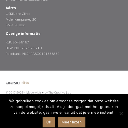
Adres
USKIN the Clinic
Molenkampseweg 20
5681 PE Best
Overige informatie
KvK: 85486167
BTW: NL863639756B01
Rabobank: NL24RABO0121555852
© 2017-2025 •
Made with ♥ by The Creative Lab
We gebruiken cookies om ervoor te zorgen dat onze website
zo soepel mogelijk draait. Als je doorgaat met het gebruiken
van de website, gaan we er vanuit dat je ermee instemt.
Algemene Voorwaarden
Disclaimer
Privacy Policy
Ok
Meer lezen