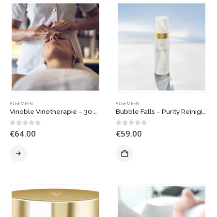
ALGEMEEN
ALGEMEEN
Vinoble Vinotherapie – 30 minuten (100% Vegan)
Bubble Falls – Purity Reinigingslijn – 150 ml
0
out of 5
0
out of 5
€
64.00
€
59.00