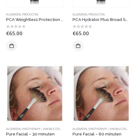
ALGEMEEN
,
PRODUCTEN
ALGEMEEN
,
PRODUCTEN
PCA Weightless Protection Broad Spectrum SPF 45
PCA Hydrator Plus Broad Spectrum SPF 30 – dagverzorging
0
out of 5
0
out of 5
€
65.00
€
65.00
ALGEMEEN
,
VINOTHERAPY | VINOBLE COSMETICS
ALGEMEEN
,
VINOTHERAPY | VINOBLE COSMETICS
Pure Facial – 30 minuten
Pure Facial – 60 minuten