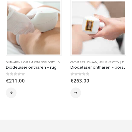
ONTHAREN LICHAAM
,
VENUS VELOCITY | DIODELASER
ONTHAREN LICHAAM
,
VENUS VELOCITY | DIODELASER
Diodelaser ontharen – rug
Diodelaser ontharen – borst en buik mannen
0
out of 5
0
out of 5
€
211.00
€
263.00