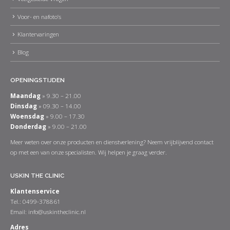
Voor- en nafoto’s
Klantervaringen
Blog
OPENINGSTIJDEN
Maandag
» 9.30 – 21.00
Dinsdag
» 09.30 – 14.00
Woensdag
» 9.00 – 17.30
Donderdag
» 9.00 – 21.00
Meer weten over onze producten en dienstverlening? Neem vrijblijvend contact
op met een van onze specialisten. Wij helpen je graag verder.
USKIN THE CLINIC
Klantenservice
Tel.: 0499-378861
Email:
info@uskintheclinic.nl
Adres