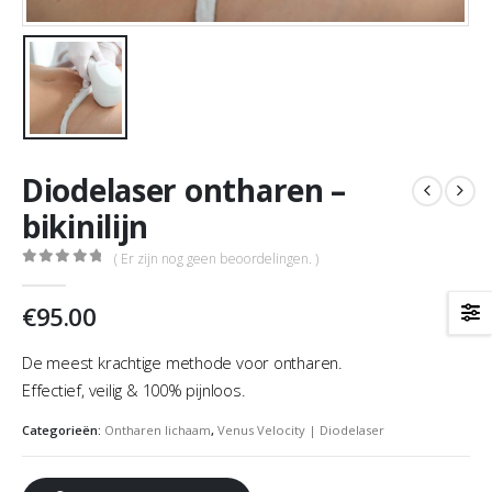
Diodelaser ontharen –
bikinilijn
( Er zijn nog geen beoordelingen. )
0
out of 5
€
95.00
De meest krachtige methode voor ontharen.
Effectief, veilig & 100% pijnloos.
Categorieën:
Ontharen lichaam
,
Venus Velocity | Diodelaser