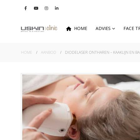
HOME
ADVIES
FACE 
HOME
AANBOD
DIODELASER ONTHAREN – KAAKLIJN EN 