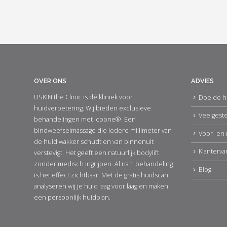
OVER ONS
ADVIES
USKIN the Clinic is dé kliniek voor
Doe de h
huidverbetering. Wij bieden exclusieve
Veelgest
behandelingen met icoone®. Een
bindweefselmassage die iedere millimeter van
Voor- en 
de huid wakker schudt en van binnenuit
Klanterva
verstevigt. Het geeft een natuurlijk bodylift
zonder medisch ingrijpen. Al na 1 behandeling
Blog
is het effect zichtbaar. Met de gratis huidscan
analyseren wij je huid laag voor laag en maken
een persoonlijk huidplan.