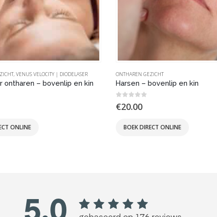
ZICHT
,
VENUS VELOCITY | DIODELASER
ONTHAREN GEZICHT
r ontharen – bovenlip en kin
Harsen – bovenlip en kin
 5
0
out of 5
€
20.00
ECT ONLINE
BOEK DIRECT ONLINE