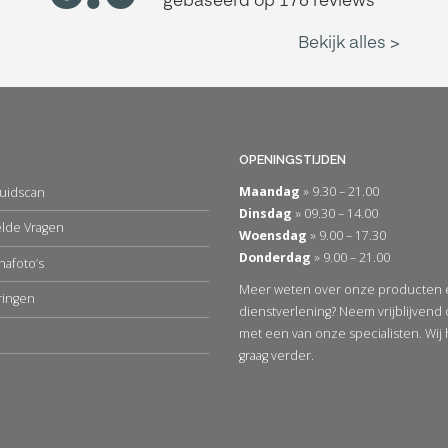
OPENINGSTIJDEN
Maandag
» 9.30 – 21.00
uidscan
Dinsdag
» 09.30 – 14.00
elde Vragen
Woensdag
» 9.00 – 17.30
Donderdag
» 9.00 – 21.00
nafoto’s
Meer weten over onze producten 
ringen
dienstverlening? Neem vrijblijvend
met een van onze specialisten. Wij
graag verder.