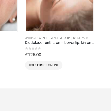
ONTHAREN GEZICHT
,
VENUS VELOCITY | DIODELASER
ONTHA
Diodelaser ontharen – bovenlip, kin en wangen
0
out of 5
0
out
€
126.00
€
10
BOEK DIRECT ONLINE
BOE