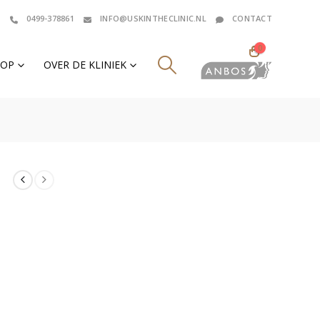
0499-378861
INFO@USKINTHECLINIC.NL
CONTACT
0
HOP
OVER DE KLINIEK