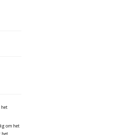
 het
dig om het
t het