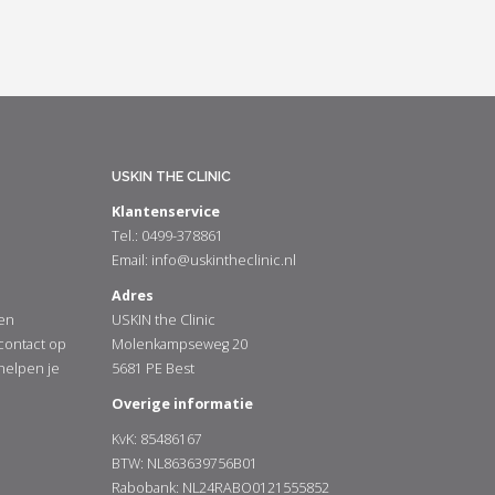
USKIN THE CLINIC
Klantenservice
Tel.: 0499-378861
Email:
info@uskintheclinic.nl
Adres
en
USKIN the Clinic
 contact op
Molenkampseweg 20
 helpen je
5681 PE Best
Overige informatie
KvK: 85486167
BTW: NL863639756B01
Rabobank: NL24RABO0121555852