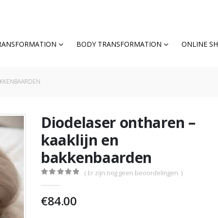
TRANSFORMATION
BODY TRANSFORMATION
ONLINE S
BAKKENBAARDEN
Diodelaser ontharen –
kaaklijn en
bakkenbaarden
( Er zijn nog geen beoordelingen. )
0
out of 5
€
84.00