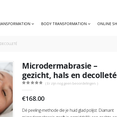
TRANSFORMATION
BODY TRANSFORMATION
ONLINE S
 DECOLLETÉ
Microdermabrasie –
gezicht, hals en decolleté
( Er zijn nog geen beoordelingen. )
0
out of 5
€
168.00
Dé peeling-methode die je huid glad polijst. Diamant