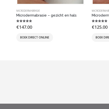
MICRODERMABRASIE
MICRODERMAB
Microdermabrasie – gezicht en hals
Microderm
5.00
out of 5
5.00
out 
€
147.00
€
125.00
BOEK DIRECT ONLINE
BOEK DIR