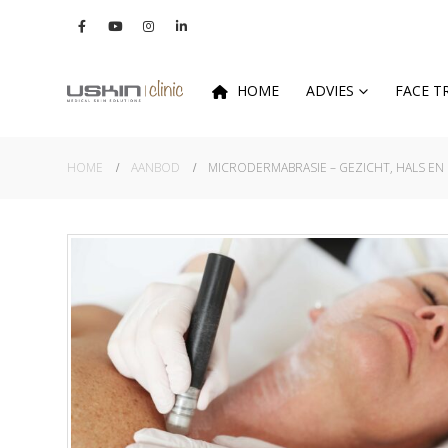
HOME
ADVIES
FACE 
HOME
AANBOD
MICRODERMABRASIE – GEZICHT, HALS EN