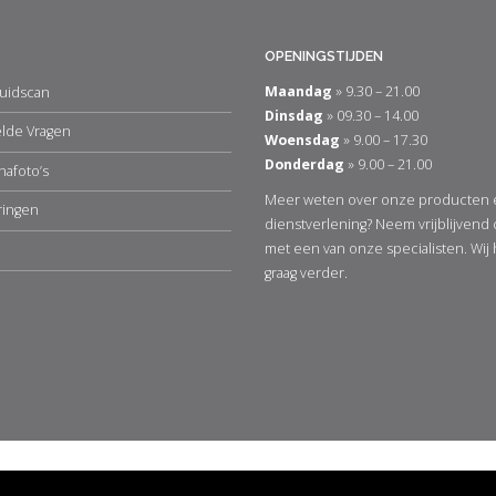
OPENINGSTIJDEN
Maandag
» 9.30 – 21.00
uidscan
Dinsdag
» 09.30 – 14.00
elde Vragen
Woensdag
» 9.00 – 17.30
Donderdag
» 9.00 – 21.00
nafoto’s
Meer weten over onze producten 
ringen
dienstverlening? Neem vrijblijvend
met een van onze specialisten. Wij
graag verder.