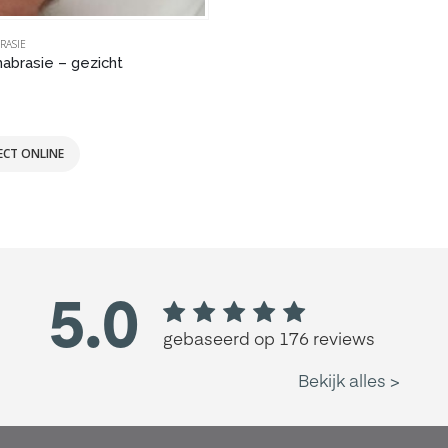
RASIE
abrasie – gezicht
of 5
ECT ONLINE