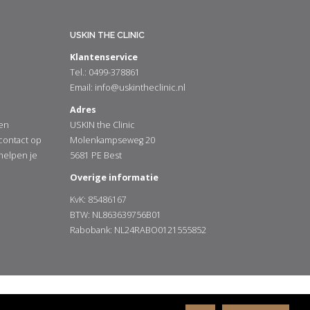
USKIN THE CLINIC
Klantenservice
Tel.: 0499-378861
Email:
info@uskintheclinic.nl
Adres
en
USKIN the Clinic
 contact op
Molenkampseweg 20
 helpen je
5681 PE Best
Overige informatie
KvK: 85486167
BTW: NL863639756B01
Rabobank: NL24RABO0121555852
Algemene Voorwaarden
Disclaimer
Privacy Policy