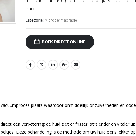
microdermabrasie geeft je onmiddellijk een zachte en
huid.
Categorie:
Microdermabrasie
BOEK DIRECT ONLINE
en vacuümproces plaats waardoor onmiddellijk onzuiverheden en dode
ect een verbetering; de huid ziet er frisser, stralender en vitaler uit
peltjes. Deze behandeling is de methode om uw huid eens lekker op t