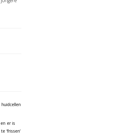
 jongere
 huidcellen
 en er is
e ‘frissen’