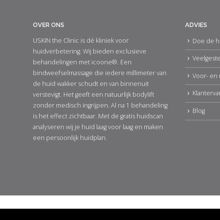
OVER ONS
ADVIES
USKIN the Clinic is dé kliniek voor
Doe de h
huidverbetering. Wij bieden exclusieve
Veelgest
behandelingen met icoone®. Een
bindweefselmassage die iedere millimeter van
Voor- en 
de huid wakker schudt en van binnenuit
Klanterva
verstevigt. Het geeft een natuurlijk bodylift
zonder medisch ingrijpen. Al na 1 behandeling
Blog
is het effect zichtbaar. Met de gratis huidscan
analyseren wij je huid laag voor laag en maken
een persoonlijk huidplan.
© 2017-2025 •
Made with ♥ by The Creative Lab