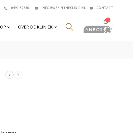
0499-378861
INFO@USKINTHECLINIC.NL
CONTACT
0
HOP
OVER DE KLINIEK