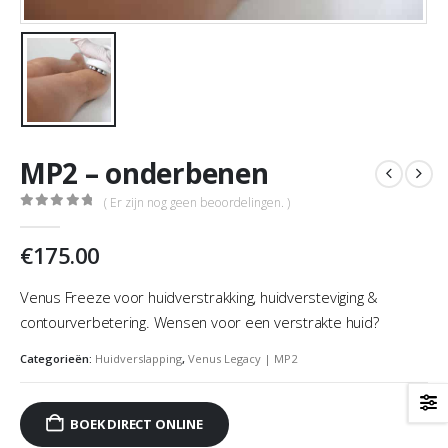
MP2 – onderbenen
( Er zijn nog geen beoordelingen. )
0
out of 5
€
175.00
Venus Freeze voor huidverstrakking, huidversteviging &
contourverbetering. Wensen voor een verstrakte huid?
Categorieën:
Huidverslapping
,
Venus Legacy | MP2
BOEK DIRECT ONLINE