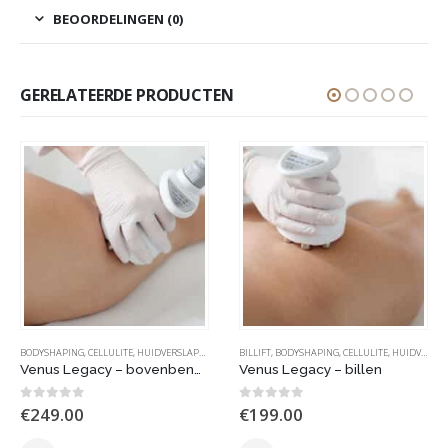
BEOORDELINGEN (0)
GERELATEERDE PRODUCTEN
BODYSHAPING
,
CELLULITE
,
HUIDVERSLAPPING
,
VENUS LEGACY | MP2
BILLIFT
,
BODYSHAPING
,
CELLULITE
,
HUIDVERSLAPPING
Venus Legacy – bovenbenen
Venus Legacy – billen
0
out of 5
0
out of 5
€
249.00
€
199.00