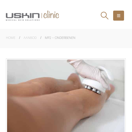
HOME
AANBOD
MP2 – ONDERBENEN