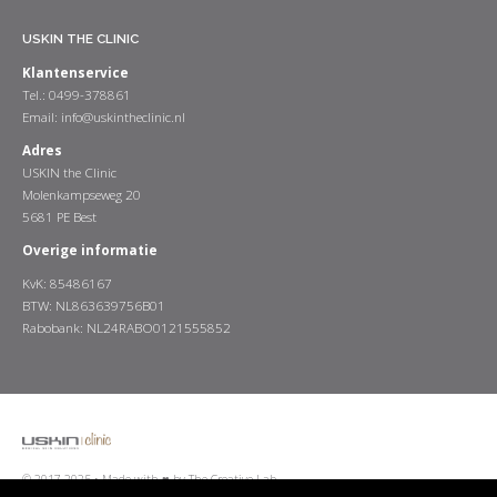
USKIN THE CLINIC
Klantenservice
Tel.: 0499-378861
Email:
info@uskintheclinic.nl
Adres
USKIN the Clinic
Molenkampseweg 20
5681 PE Best
Overige informatie
KvK: 85486167
BTW: NL863639756B01
Rabobank: NL24RABO0121555852
© 2017-2025 •
Made with ♥ by The Creative Lab