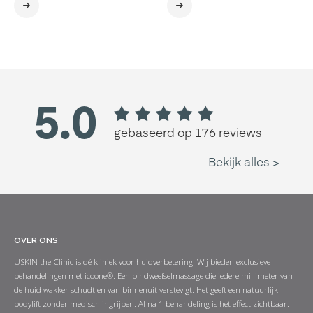
OVER ONS
USKIN the Clinic is dé kliniek voor huidverbetering. Wij bieden exclusieve
behandelingen met icoone®. Een bindweefselmassage die iedere millimeter van
de huid wakker schudt en van binnenuit verstevigt. Het geeft een natuurlijk
bodylift zonder medisch ingrijpen. Al na 1 behandeling is het effect zichtbaar.