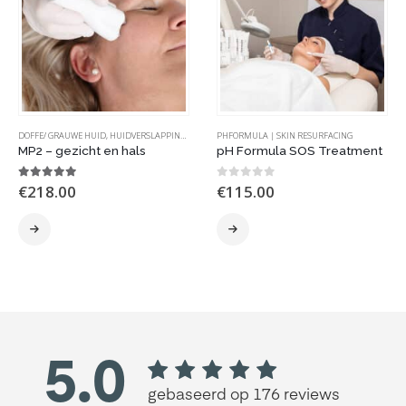
DOFFE/ GRAUWE HUID
,
HUIDVERSLAPPING
,
INGEVALLEN WANGEN
PHFORMULA | SKIN RESURFACING
,
KAAKLIJN
,
KRAAIENPOOTJES
,
RI
MP2 – gezicht en hals
pH Formula SOS Treatment
5.00
out of 5
0
out of 5
€
218.00
€
115.00