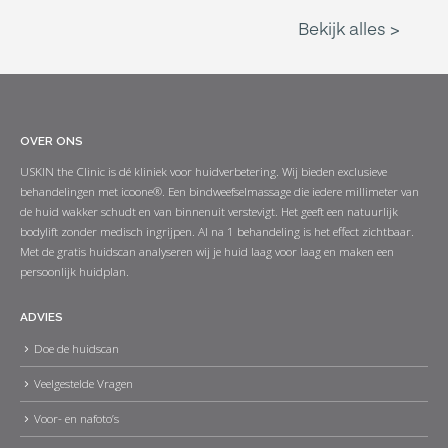
OVER ONS
USKIN the Clinic is dé kliniek voor huidverbetering. Wij bieden exclusieve
behandelingen met icoone®. Een bindweefselmassage die iedere millimeter van
de huid wakker schudt en van binnenuit verstevigt. Het geeft een natuurlijk
bodylift zonder medisch ingrijpen. Al na 1 behandeling is het effect zichtbaar.
Met de gratis huidscan analyseren wij je huid laag voor laag en maken een
persoonlijk huidplan.
ADVIES
Doe de huidscan
Veelgestelde Vragen
Voor- en nafoto’s