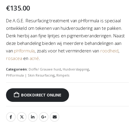
€
135.00
De A.G.E. Resurfacing treatment van pHformula is speciaal
ontwikkeld om tekenen van huidveroudering aan te pakken.
Denk hierbij aan fijne lijntjes en pigmentveranderingen. Naast
deze behandeling bieden wij meerdere behandelingen aan
van
pHformula
, zoals voor het verminderen van
roodheid
,
rosacea
en
acné
.
Categorieën:
Doffe/ Grauwe huid
,
Huidverslapping
,
PHformula | Skin Resurfacing
,
Rimpels
BOEK DIRECT ONLINE