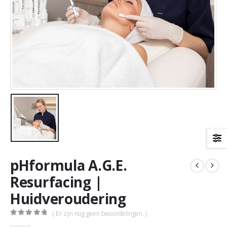
pHformula A.G.E.
Resurfacing |
Huidveroudering
( Er zijn nog geen beoordelingen. )
0
out of 5