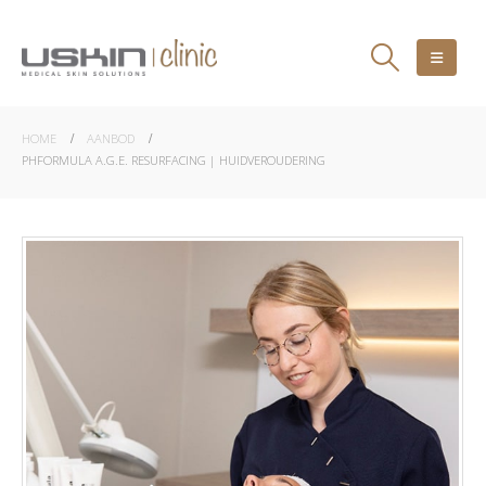
HOME
AANBOD
PHFORMULA A.G.E. RESURFACING | HUIDVEROUDERING