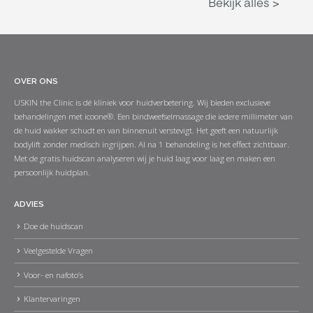
OVER ONS
USKIN the Clinic is dé kliniek voor huidverbetering. Wij bieden exclusieve
behandelingen met icoone®. Een bindweefselmassage die iedere millimeter van
de huid wakker schudt en van binnenuit verstevigt. Het geeft een natuurlijk
bodylift zonder medisch ingrijpen. Al na 1 behandeling is het effect zichtbaar.
Met de gratis huidscan analyseren wij je huid laag voor laag en maken een
persoonlijk huidplan.
ADVIES
Doe de huidscan
Veelgestelde Vragen
Voor- en nafoto’s
Klantervaringen