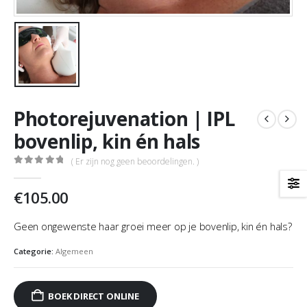
Photorejuvenation | IPL
bovenlip, kin én hals
( Er zijn nog geen beoordelingen. )
0
out of 5
€
105.00
Geen ongewenste haar groei meer op je bovenlip, kin én hals?
Categorie:
Algemeen
BOEK DIRECT ONLINE