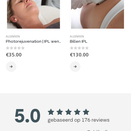
ALGEMEEN
ALGEMEEN
Photorejuvenation | IPL wenkbrauwen tussenstuk
Billen IPL
0
out of 5
0
out of 5
€
35.00
€
130.00