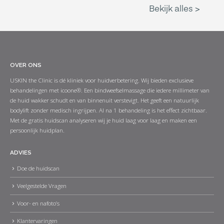
OVER ONS
USKIN the Clinic is dé kliniek voor huidverbetering. Wij bieden exclusieve
behandelingen met icoone®. Een bindweefselmassage die iedere millimeter van
de huid wakker schudt en van binnenuit verstevigt. Het geeft een natuurlijk
bodylift zonder medisch ingrijpen. Al na 1 behandeling is het effect zichtbaar.
Met de gratis huidscan analyseren wij je huid laag voor laag en maken een
persoonlijk huidplan.
ADVIES
Doe de huidscan
Veelgestelde Vragen
Voor- en nafoto’s
Klantervaringen