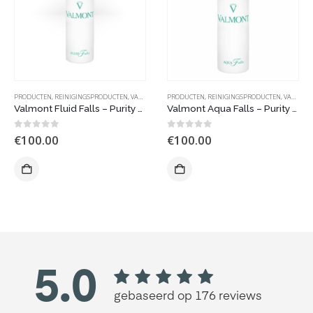
PRODUCTEN
,
REINIGINGSPRODUCTEN
,
VALMONT
PRODUCTEN
,
REINIGINGSPRODUCTEN
,
VALMONT
Valmont Fluid Falls – Purity Reinigingsritueel – 150ml
Valmont Aqua Falls – Purity Reiningsritueel 150 ml
0
out of 5
0
out of 5
€
100.00
€
100.00