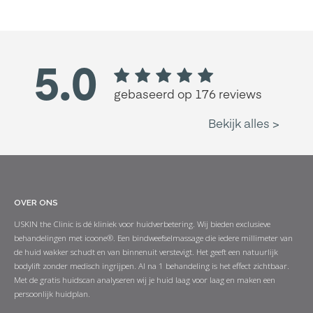
OVER ONS
USKIN the Clinic is dé kliniek voor huidverbetering. Wij bieden exclusieve
behandelingen met icoone®. Een bindweefselmassage die iedere millimeter van
de huid wakker schudt en van binnenuit verstevigt. Het geeft een natuurlijk
bodylift zonder medisch ingrijpen. Al na 1 behandeling is het effect zichtbaar.
Met de gratis huidscan analyseren wij je huid laag voor laag en maken een
persoonlijk huidplan.