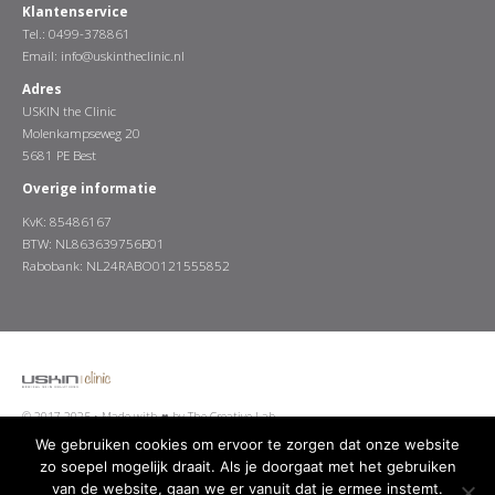
Klantenservice
Tel.: 0499-378861
Email:
info@uskintheclinic.nl
Adres
USKIN the Clinic
Molenkampseweg 20
5681 PE Best
Overige informatie
KvK: 85486167
BTW: NL863639756B01
Rabobank: NL24RABO0121555852
© 2017-2025 •
Made with ♥ by The Creative Lab
We gebruiken cookies om ervoor te zorgen dat onze website
zo soepel mogelijk draait. Als je doorgaat met het gebruiken
van de website, gaan we er vanuit dat je ermee instemt.