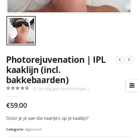
Photorejuvenation | IPL
kaaklijn (incl.
bakkebaarden)
( Er zijn nog geen beoordelingen. )
0
out of 5
€
59.00
Stoor je je aan die haartjes op je kaaklijn?
Categorie:
Algemeen