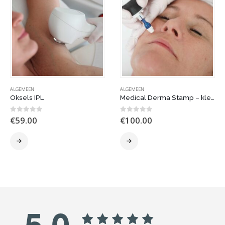
ALGEMEEN
ALGEMEEN
Oksels IPL
Medical Derma Stamp – kleine zone
0
out of 5
0
out of 5
€
59.00
€
100.00