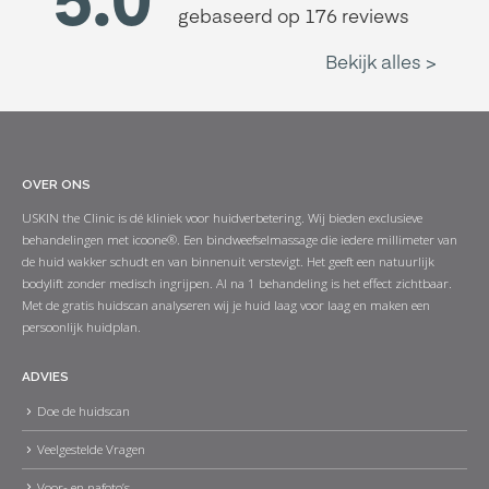
OVER ONS
USKIN the Clinic is dé kliniek voor huidverbetering. Wij bieden exclusieve
behandelingen met icoone®. Een bindweefselmassage die iedere millimeter van
de huid wakker schudt en van binnenuit verstevigt. Het geeft een natuurlijk
bodylift zonder medisch ingrijpen. Al na 1 behandeling is het effect zichtbaar.
Met de gratis huidscan analyseren wij je huid laag voor laag en maken een
persoonlijk huidplan.
ADVIES
Doe de huidscan
Veelgestelde Vragen
Voor- en nafoto’s