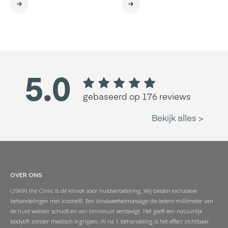
OVER ONS
USKIN the Clinic is dé kliniek voor huidverbetering. Wij bieden exclusieve
behandelingen met icoone®. Een bindweefselmassage die iedere millimeter van
de huid wakker schudt en van binnenuit verstevigt. Het geeft een natuurlijk
bodylift zonder medisch ingrijpen. Al na 1 behandeling is het effect zichtbaar.