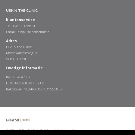
USKIN THE CLINIC
Klantenservice
Tel.: 0499-378861
Email:
info@uskintheclinic.nl
Adres
USKIN the Clinic
Molenkampseweg 20
5681 PE Best
Overige informatie
KvK: 85486167
BTW: NL863639756B01
Rabobank: NL24RABO0121555852
© 2017-2025 •
Made with ♥ by The Creative Lab