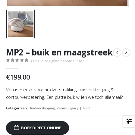
MP2 – buik en maagstreek
( Er zijn nog geen beoordelingen. )
0
out of 5
€
199.00
Venus Freeze voor huidverstrakking, huidversteviging &
contourverbetering. Een platte buik willen we toch allemaal?
Categorieën:
Huidverslapping
,
Venus Legacy | MP2
BOEK DIRECT ONLINE