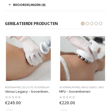
BEOORDELINGEN (0)
GERELATEERDE PRODUCTEN
BODYSHAPING
,
CELLULITE
,
HUIDVERSLAPPING
,
VENUS LEGACY | MP2
HUIDVERSLAPPING
,
VENUS LEGACY | MP2
Venus Legacy – bovenbenen
MP2 – bovenbenen
0
out of 5
0
out of 5
€
249.00
€
220.00