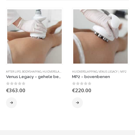
AFTER LIPO
,
VENUS LEGACY | MP2
,
BODYSHAPING
,
HUIDVERSLAPPING
,
VENUS LEGACY | MP2
HUIDVERSLAPPING
,
VENUS LEGACY | MP2
Venus Legacy – gehele benen
MP2 – bovenbenen
0
out of 5
0
out of 5
€
363.00
€
220.00