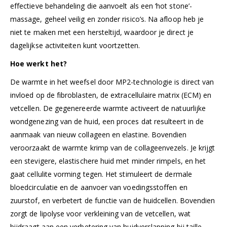
effectieve behandeling die aanvoelt als een ‘hot stone’-
massage, geheel veilig en zonder risico’s. Na afloop heb je
niet te maken met een hersteltijd, waardoor je direct je
dagelijkse activiteiten kunt voortzetten.
Hoe werkt het?
De warmte in het weefsel door MP2-technologie is direct van
invloed op de fibroblasten, de extracellulaire matrix (ECM) en
vetcellen. De gegenereerde warmte activeert de natuurlijke
wondgenezing van de huid, een proces dat resulteert in de
aanmaak van nieuw collageen en elastine. Bovendien
veroorzaakt de warmte krimp van de collageenvezels. Je krijgt
een stevigere, elastischere huid met minder rimpels, en het
gaat cellulite vorming tegen. Het stimuleert de dermale
bloedcirculatie en de aanvoer van voedingsstoffen en
zuurstof, en verbetert de functie van de huidcellen. Bovendien
zorgt de lipolyse voor verkleining van de vetcellen, wat
bijdraagt aan een verbetering van huidverslapping bij taille,