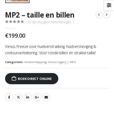
MP2 – taille en billen
( Er zijn nog geen beoordelingen. )
0
out of 5
€
199.00
Venus Freeze voor huidverstrakking, huidversteviging &
contourverbetering. Voor ronde billen en strakke taille!
Categorieën:
Huidverslapping
,
Venus Legacy | MP2
BOEK DIRECT ONLINE