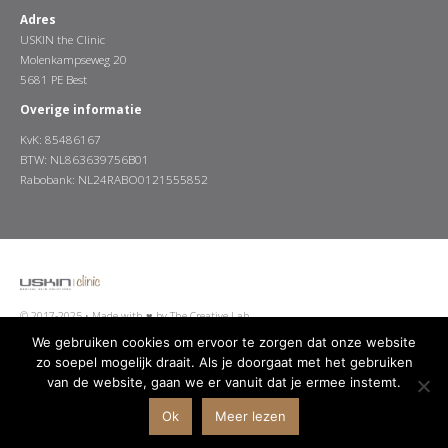
Adres
USKIN the Clinic
Molenkampseweg 20
5681 PE Best
Overige informatie
KvK: 85486167
BTW: NL863639756B01
Rabobank: NL24RABO0121555852
© 2017-2025 •
Made with ♥ by The Creative Lab
We gebruiken cookies om ervoor te zorgen dat onze website
zo soepel mogelijk draait. Als je doorgaat met het gebruiken
van de website, gaan we er vanuit dat je ermee instemt.
Algemene Voorwaarden
Disclaimer
Privacy Policy
Ok
Meer lezen