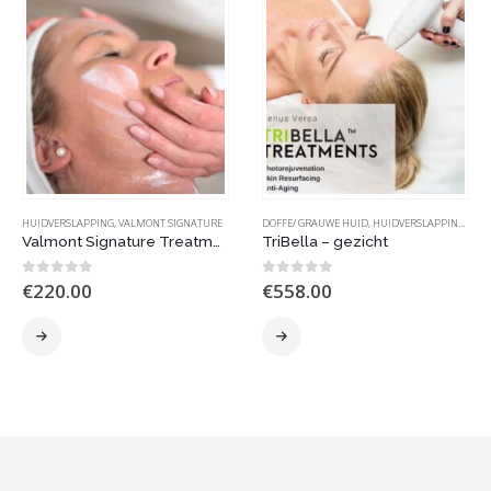
HUIDVERSLAPPING
,
VALMONT SIGNATURE
DOFFE/ GRAUWE HUID
,
HUIDVERSLAPPING
,
ING
Valmont Signature Treatment – 90 minuten
TriBella – gezicht
0
out of 5
0
out of 5
€
220.00
€
558.00