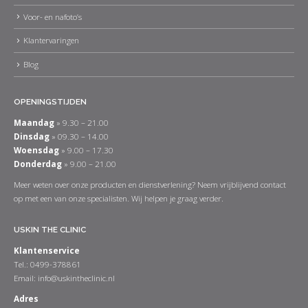
Voor- en nafoto’s
Klantervaringen
Blog
OPENINGSTIJDEN
Maandag
» 9.30 – 21.00
Dinsdag
» 09.30 – 14.00
Woensdag
» 9.00 – 17.30
Donderdag
» 9.00 – 21.00
Meer weten over onze producten en dienstverlening? Neem vrijblijvend contact
op met een van onze specialisten. Wij helpen je graag verder.
USKIN THE CLINIC
Klantenservice
Tel.: 0499-378861
Email:
info@uskintheclinic.nl
Adres