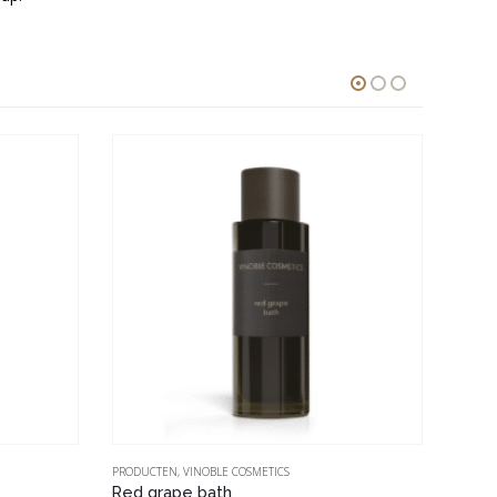
PRODUCTEN
,
VINOBLE COSMETICS
PRODU
Red grape bath
Clean