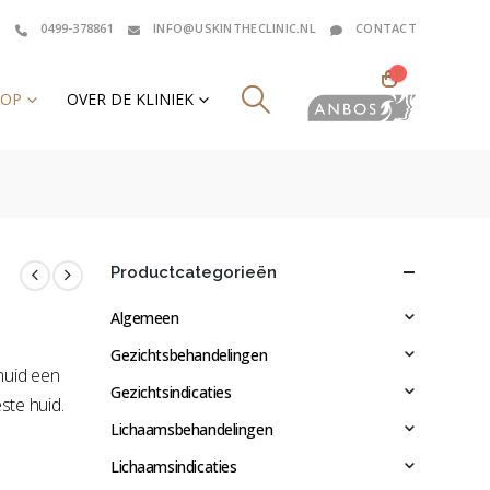
0499-378861
INFO@USKINTHECLINIC.NL
CONTACT
0
HOP
OVER DE KLINIEK
Productcategorieën
Algemeen
Gezichtsbehandelingen
huid een
Gezichtsindicaties
ste huid
.
Lichaamsbehandelingen
Lichaamsindicaties