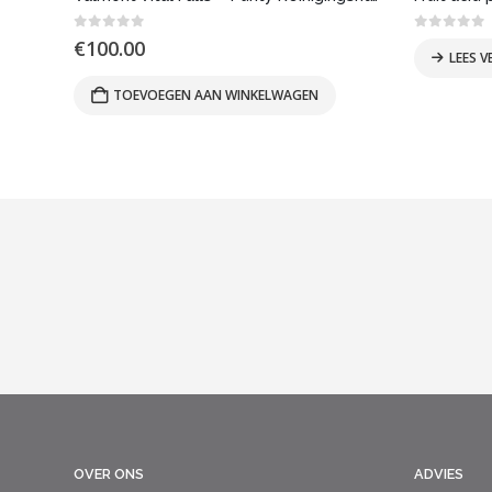
0
out of 5
0
out of
€
100.00
LEES V
TOEVOEGEN AAN WINKELWAGEN
OVER ONS
ADVIES