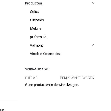
Producten
Cellics
Giftcards
MeLine
pHformula
Valmont
Vinoble Cosmetics
Winkelmand
0 ITEMS
BEKIJK WINKELWAGEN
Geen producten in de winkelwagen.
-up.