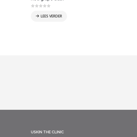
0
out of 5
0
out
LEES VERDER
USKIN THE CLINIC