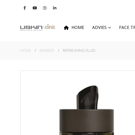
HOME
ADVIES
FACE 
HOME
AANBOD
REFRESHING FLUID