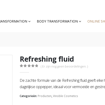
TRANSFORMATION
BODY TRANSFORMATION
ONLINE S
Refreshing fluid
( Er zijn nog geen beoordelingen. )
0
out of 5
De zachte formule van de Refreshing fluid geeft elke 
dagelijkse oppepper, ideaal voor vermoeide en gestre
Categorieën:
Producten
,
Vinoble Cosmetics