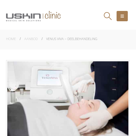
HOME
AANBOD
VENUS VIVA – DEELBEHANDELING