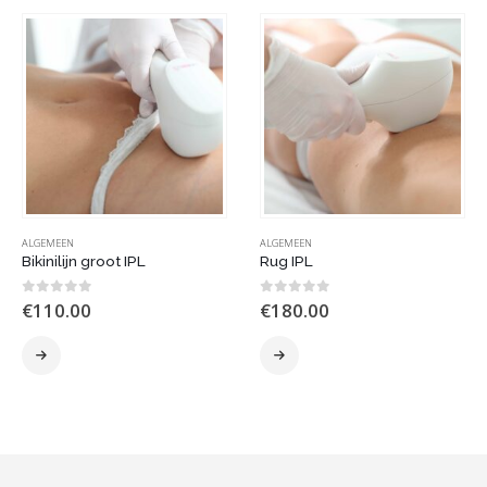
ALGEMEEN
ALGEMEEN
Bikinilijn groot IPL
Rug IPL
0
out of 5
0
out of 5
€
110.00
€
180.00