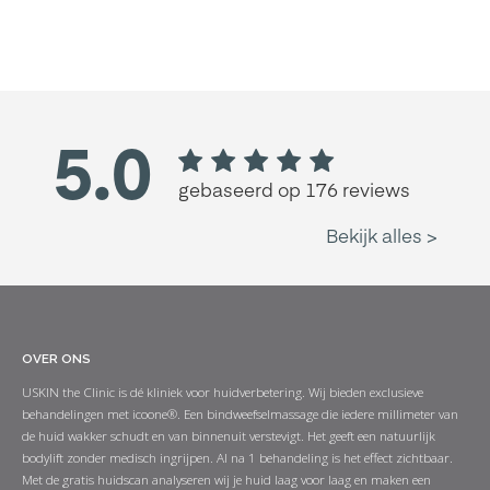
OVER ONS
USKIN the Clinic is dé kliniek voor huidverbetering. Wij bieden exclusieve
behandelingen met icoone®. Een bindweefselmassage die iedere millimeter van
de huid wakker schudt en van binnenuit verstevigt. Het geeft een natuurlijk
bodylift zonder medisch ingrijpen. Al na 1 behandeling is het effect zichtbaar.
Met de gratis huidscan analyseren wij je huid laag voor laag en maken een