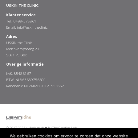
USKIN THE CLINIC
Klantenservice
Tel.: 0499-378861
Email:
info@uskintheclinic.nl
Adres
USKIN the Clinic
Molenkampseweg 20
5681 PE Best
Overige informatie
KvK: 85486167
BTW: NL863639756B01
Rabobank: NL24RABO0121555852
© 2017-2025 •
Made with ♥ by The Creative Lab
We gebruiken cookies om ervoor te zorgen dat onze website