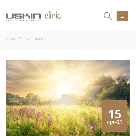
HOME
TAG -
RIMPELS
15
apr-21