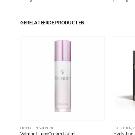
GERELATEERDE PRODUCTEN
PRODUCTEN
,
VALMONT
PRODUCTEN
,
V
Valmont Aqua Falls – Purity Reiningsritueel 150 ml
Valmont LumiCream | 50ml
Hydrating