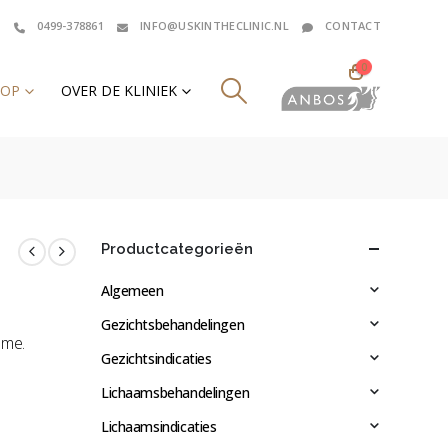
0499-378861
INFO@USKINTHECLINIC.NL
CONTACT
0
HOP
OVER DE KLINIEK
Productcategorieën
Algemeen
Gezichtsbehandelingen
ème.
Gezichtsindicaties
Lichaamsbehandelingen
Lichaamsindicaties