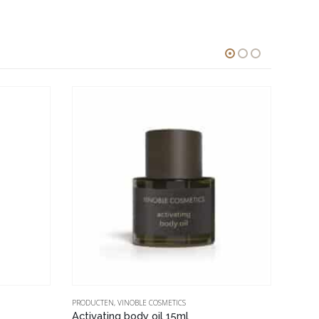
PRODUCTEN
,
VINOBLE COSMETICS
PRODU
Activating body oil 15ml