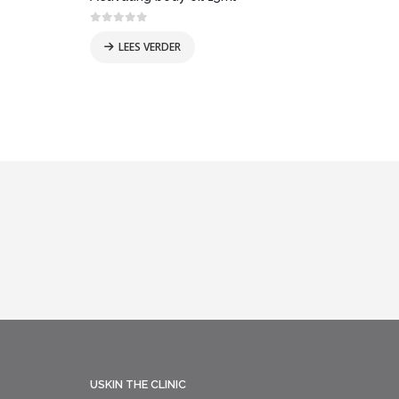
0
out of 5
0
out
€
10
LEES VERDER
USKIN THE CLINIC