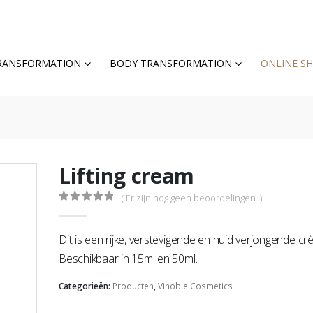
TRANSFORMATION
BODY TRANSFORMATION
ONLINE S
Lifting cream
( Er zijn nog geen beoordelingen. )
0
out of 5
Dit is een rijke, verstevigende en huid verjongende cr
Beschikbaar in 15ml en 50ml.
Categorieën:
Producten
,
Vinoble Cosmetics