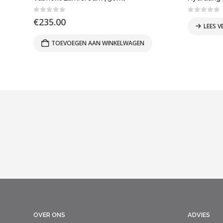
0
out of 5
0
out of
€
235.00
LEES V
TOEVOEGEN AAN WINKELWAGEN
OVER ONS
ADVIES