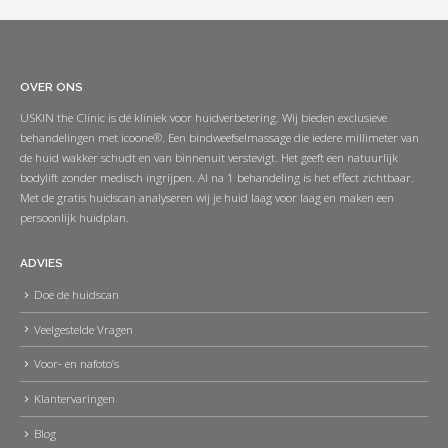
OVER ONS
USKIN the Clinic is dé kliniek voor huidverbetering. Wij bieden exclusieve
behandelingen met icoone®. Een bindweefselmassage die iedere millimeter van
de huid wakker schudt en van binnenuit verstevigt. Het geeft een natuurlijk
bodylift zonder medisch ingrijpen. Al na 1 behandeling is het effect zichtbaar.
Met de gratis huidscan analyseren wij je huid laag voor laag en maken een
persoonlijk huidplan.
ADVIES
Doe de huidscan
Veelgestelde Vragen
Voor- en nafoto’s
Klantervaringen
Blog