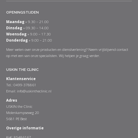
OPENINGSTIJDEN
Maandag
» 9.30 – 21.00
Dinsdag
» 09.30 – 14.00
Woensdag
» 9.00 – 17.30
Donderdag
» 9.00 – 21.00
Meer weten over onze producten en dienstverlening? Neem vrijblijvend contact
op met een van onze specialisten. Wij helpen je graag verder.
USKIN THE CLINIC
Klantenservice
Tel.: 0499-378861
Email:
info@uskintheclinic.nl
Adres
USKIN the Clinic
Molenkampseweg 20
5681 PE Best
Overige informatie
KvK: 85486167