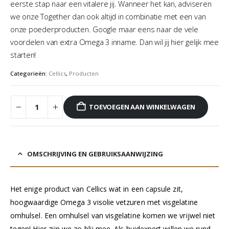
eerste stap naar een vitalere jij. Wanneer het kan, adviseren
we onze Together dan ook altijd in combinatie met een van
onze poederproducten. Google maar eens naar de vele
voordelen van extra Omega 3 inname. Dan wil jij hier gelijk mee
starten!
Categorieën:
Cellics
,
Producten
TOEVOEGEN AAN WINKELWAGEN
OMSCHRIJVING EN GEBRUIKSAANWIJZING
Het enige product van Cellics wat in een capsule zit,
hoogwaardige Omega 3 visolie vetzuren met visgelatine
omhulsel. Een omhulsel van visgelatine komen we vrijwel niet
tegen! Hier zijn we zo blij mee. Als huidexpert willen we rund