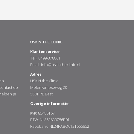
USKIN THE CLINIC
Klantenservice
Tel.: 0499-378861
Email:
info@uskintheclinic.nl
Adres
en
USKIN the Clinic
 contact op
Molenkampseweg 20
 helpen je
5681 PE Best
Overige informatie
KvK: 85486167
BTW: NL863639756B01
Rabobank: NL24RABO0121555852