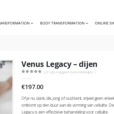
TRANSFORMATION
BODY TRANSFORMATION
ONLINE S
Venus Legacy – dijen
( Er zijn nog geen beoordelingen. )
0
out of 5
€
197.00
Of je nu slank, dik, jong of oud bent, vrijwel geen enk
ontkomt op den duur aan de vorming van cellulite. D
Legacy is een effectieve behandeling voor cellulite.