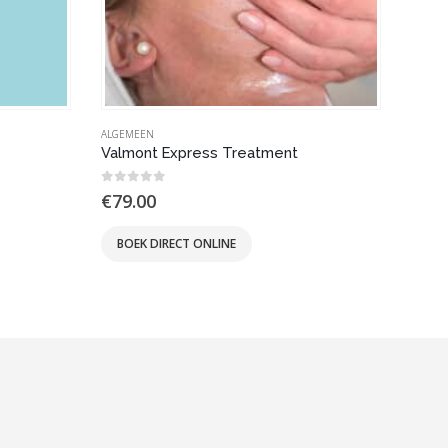
ALGEMEEN
ALGEM
Valmont Express Treatment
Photo
0
out of 5
0
out
€
79.00
€
45
BOEK DIRECT ONLINE
BOE