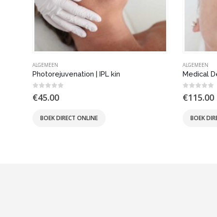
ALGEMEEN
ALGEMEEN
Photorejuvenation | IPL kin
Medical D
0
out of 5
0
out of
€
45.00
€
115.00
BOEK DIRECT ONLINE
BOEK DIR