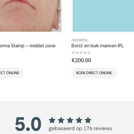
ALGEMEEN
erma Stamp – middel zone
Borst en buik mannen IPL
 5
0
out of 5
€
200.00
ECT ONLINE
BOEK DIRECT ONLINE