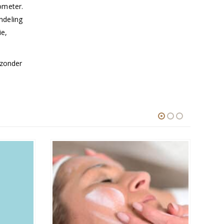
ometer.
ndeling
ie,
 zonder