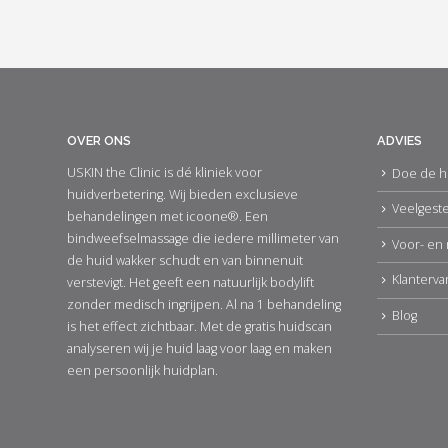
OVER ONS
ADVIES
USKIN the Clinic is dé kliniek voor
Doe de h
huidverbetering. Wij bieden exclusieve
Veelgest
behandelingen met icoone®. Een
bindweefselmassage die iedere millimeter van
Voor- en 
de huid wakker schudt en van binnenuit
Klanterva
verstevigt. Het geeft een natuurlijk bodylift
zonder medisch ingrijpen. Al na 1 behandeling
Blog
is het effect zichtbaar. Met de gratis huidscan
analyseren wij je huid laag voor laag en maken
een persoonlijk huidplan.