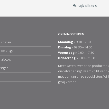
OPENINGSTIJDEN
Maandag
» 9.30 – 21.00
uidscan
Dinsdag
» 09.30 – 14.00
elde Vragen
Woensdag
» 9.00 – 17.30
Donderdag
» 9.00 – 21.00
nafoto’s
Meer weten over onze producten 
ringen
dienstverlening? Neem vrijblijvend
met een van onze specialisten. Wij
graag verder.