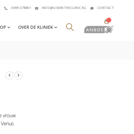
0499-378861
INFO@USKINTHECLINIC.NL
CONTACT
0
HOP
OVER DE KLINIEK
ele vrouw
e Venus