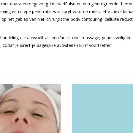
r, met daaraan toegevoegd de VariPulse én een geïntegreerde therm
ging een diepe penetratie wat zorgt voor de meest effectieve beha
p het gebied van niet-chirurgische body contouring, cellulite reduct
andeling die aanvoelt als een ‘hot stone’-massage, geheel veilig en
 zodat je direct je dagelijkse activiteiten kunt voortzetten.