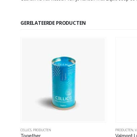
GERELATEERDE PRODUCTEN
CELLICS
,
PRODUCTEN
PRODUCTEN
,
V
PCA Hydrator Plus Broad Spectrum SPF 30 – dagverzorging
Together
Valmont L