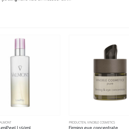
ALMONT
PRODUCTEN
,
VINOBLE COSMETICS
umiPeel | 150ml
Firming eye concentrate