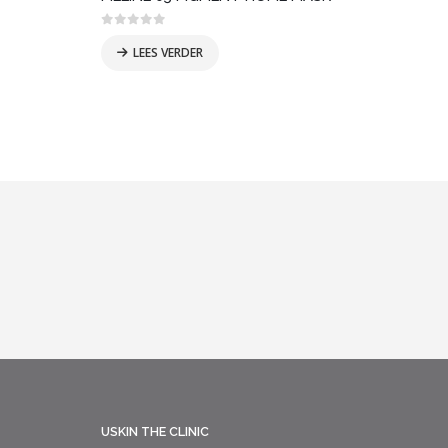
0
out of 5
0
out
LEES VERDER
USKIN THE CLINIC