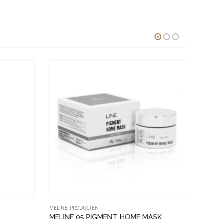
MELINE
,
PRODUCTEN
PRODU
MELINE 05 PIGMENT HOME MASK
Clean