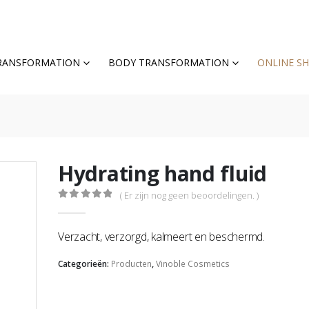
TRANSFORMATION
BODY TRANSFORMATION
ONLINE S
Hydrating hand fluid
( Er zijn nog geen beoordelingen. )
0
out of 5
Verzacht, verzorgd, kalmeert en beschermd.
Categorieën:
Producten
,
Vinoble Cosmetics