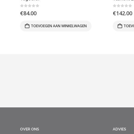
0
out of 5
0
out of
€
84.00
€
142.00
TOEVOEGEN AAN WINKELWAGEN
TOEV
OVER ONS
ADVIES