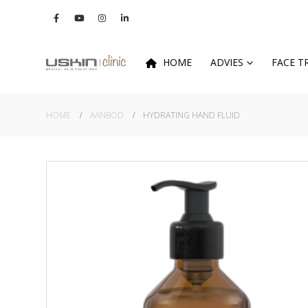
HOME
ADVIES
FACE 
HOME
AANBOD
HYDRATING HAND FLUID