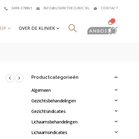
0499-378861
INFO@USKINTHECLINIC.NL
CONTACT
0
HOP
OVER DE KLINIEK
Productcategorieën
Algemeen
Gezichtsbehandelingen
Gezichtsindicaties
Lichaamsbehandelingen
Lichaamsindicaties