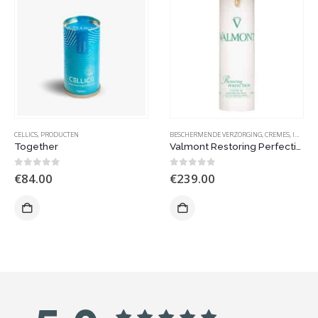
NOBLE COSMETICS
CELLICS
,
PRODUCTEN
BESCHERMENDE VERZORGING
,
CREMES
,
INTENSIEVE VERZORGING
Together
Valmont Restoring Perfection SPF 50
0
out of 5
0
out of 5
€
84.00
€
239.00