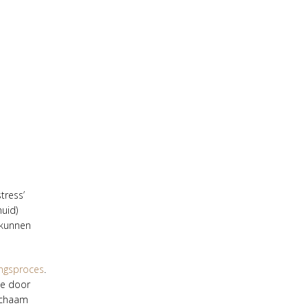
tress’
huid)
 kunnen
ingsproces
.
je door
lichaam