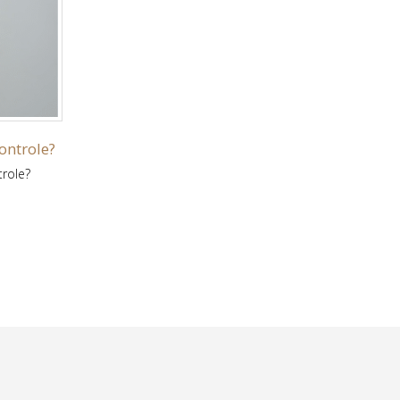
ontrole?
Litteken na keizersnede verminderen
26
trole?
Littekens zijn tastbare herinneringen aan dat
mei
iets heeft meegemaakt. Een keizersnede is hie
read more