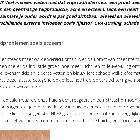
id? Veel mensen weten niet dat vrije radicalen voor een groot dee
 een overmatige talgproductie, acne en eczeem. Iedereen heeft 
Naarmate je ouder wordt is pas goed zichtbaar wie wel en wie we
rschillende externe invloeden zoals fijnstof, UVA-straling, schade
huidproblemen zoals eczeem?
n er steeds meer op de wereld komen. Met de komst van meer mense
 en sneller de industrie groeit, hoe meer lucht- en milieuvervuiling on
levensmiddelen, slechte vetten en blauw licht schade welke afkomsti
t deze laatste categorie ook effect heeft op de verslechtering van o
ok daadwerkelijk zijn.
e radicalen waarop onze huid slecht reageert en een ‘stresshormoon’
oor zorgen dat je meer last krijgt van puistjes, mee-eters, een droge hu
rdt je lichaamseigen stof NRF2 geactiveerd. Deze stof kan je vergelij
 dit vraagt wel het een en ander van je huid en de huideigen processen