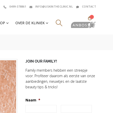
0499-378861
INFO@USKINTHECLINIC.NL
CONTACT
0
HOP
OVER DE KLINIEK
JOIN OUR FAMILY!
Family members hebben een streepje
voor. Profiteer daarom als eerste van onze
aanbiedingen, nieuwtjes en de laatste
beauty tips & tricks!
Naam
*