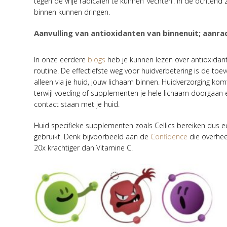
tegen de vrije radicalen te kunnen ‘vechten’. In de ochtend
binnen kunnen dringen.
Aanvulling van antioxidanten van binnenuit; aanra
In onze eerdere
blogs
heb je kunnen lezen over antioxidan
routine. De effectiefste weg voor huidverbetering is de toe
alleen via je huid, jouw lichaam binnen. Huidverzorging komt 
terwijl voeding of supplementen je hele lichaam doorgaan 
contact staan met je huid.
Huid specifieke supplementen zoals Cellics bereiken dus ee
gebruikt. Denk bijvoorbeeld aan de
Confidence
die overheer
20x krachtiger dan Vitamine C.