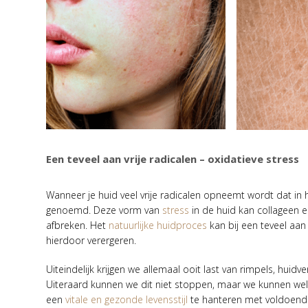
Een teveel aan vrije radicalen – oxidatieve stress
Wanneer je huid veel vrije radicalen opneemt wordt dat in
genoemd. Deze vorm van
stress
in de huid kan collageen e
afbreken. Het
natuurlijke huidproces
kan bij een teveel aa
hierdoor verergeren.
Uiteindelijk krijgen we allemaal ooit last van rimpels, huidv
Uiteraard kunnen we dit niet stoppen, maar we kunnen wel 
een
vitale en gezonde levensstijl
te hanteren met voldoende r