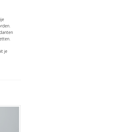
ije
orden.
idanten
etten.
t je