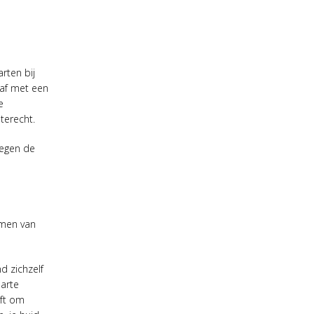
rten bij
 af met een
e
terecht.
tegen de
rmen van
d zichzelf
parte
eft om