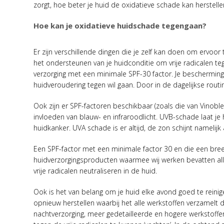
zorgt, hoe beter je huid de oxidatieve schade kan herstelle
Hoe kan je oxidatieve huidschade tegengaan?
Er zijn verschillende dingen die je zelf kan doen om ervoor 
het ondersteunen van je huidconditie om vrije radicalen te
verzorging met een minimale SPF-30 factor. Je beschermingsf
huidveroudering tegen wil gaan. Door in de dagelijkse routin
Ook zijn er SPF-factoren beschikbaar (zoals die van Vinob
invloeden van blauw- en infraroodlicht. UVB-schade laat j
huidkanker. UVA schade is er altijd, de zon schijnt namelijk
Een SPF-factor met een minimale factor 30 en die een bre
huidverzorgingsproducten waarmee wij werken bevatten a
vrije radicalen neutraliseren in de huid.
Ook is het van belang om je huid elke avond goed te reinige
opnieuw herstellen waarbij het alle werkstoffen verzamelt d
nachtverzorging, meer gedetailleerde en hogere werkstoffen