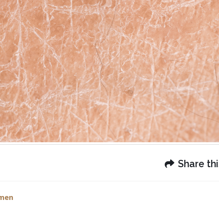
Share thi
emen