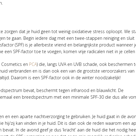
n.
te zorgen dat je huid geen tot weinig oxidatieve stress oploopt. We sta
gen te gaan. Begin iedere dag met een twee-stappen reiniging en sluit
actor (SPF) is je allerbeste vriend en belangrijkste product wanneer j
e een SPF-factor toe te voegen, komen vrije radicalen niet in je cellen 
le Cosmetics en
PCA
) die, langs UVA en UVB schade, ook beschermen 
e huid verbranden en is dan ook een van de grootste veroorzakers van
 altijd. Daarom is een SPF-factor ook in de winter noodzakelijk!
edspectrum bevat, beschermt tegen infrarood en blauwlicht. De
llemaal een breedspectrum met een minimale SPF-30 die dus alle vo
n en een aparte nachtverzorging te gebruiken. Je huid gaat in de avon
ie hij/zij kan vinden in je huid. Dit is dan ook de reden waarom een a
 bevat. In de avond geef je dus ‘kracht’ aan de huid die het nodig he