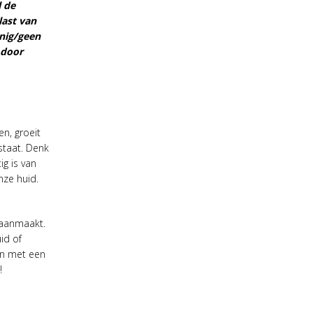
l de
last van
inig/geen
 door
n, groeit
tstaat. Denk
g is van
nze huid.
 aanmaakt.
id of
ken met een
!