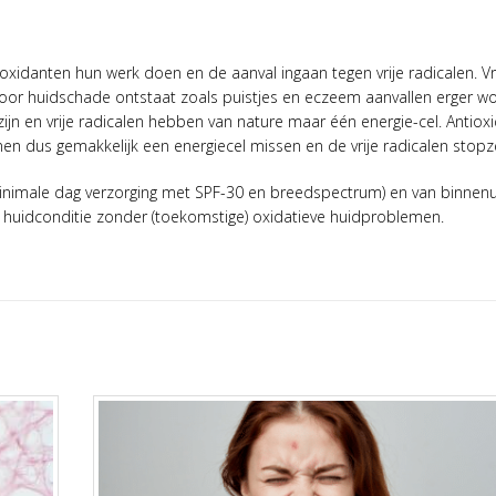
xidanten hun werk doen en de aanval ingaan tegen vrije radicalen. Vr
door huidschade ontstaat zoals puistjes en eczeem aanvallen erger w
zijn en vrije radicalen hebben van nature maar één energie-cel. Antiox
en dus gemakkelijk een energiecel missen en de vrije radicalen stopz
(minimale dag verzorging met SPF-30 en breedspectrum) en van binnenui
 huidconditie zonder (toekomstige) oxidatieve huidproblemen.