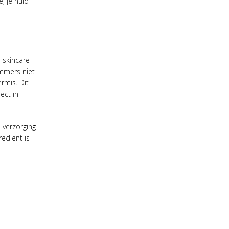
, je huid
 skincare
immers niet
rmis. Dit
ect in
 verzorging
rediënt is