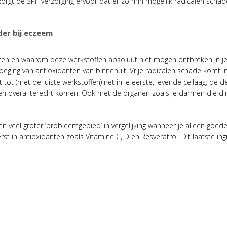
 zorgt de SPF-verzorging ervoor dat er zo min mogelijk radicalen schade
der bij eczeem
ten en waarom deze werkstoffen absoluut niet mogen ontbreken in je
voeging van antioxidanten van binnenuit. Vrije radicalen schade komt 
tot (met de juiste werkstoffen) net in je eerste, levende cellaag; de de
en overal terecht komen. Ook met de organen zoals je darmen die dir
n veel groter ‘probleemgebied’ in vergelijking wanneer je alleen goede
st in antioxidanten zoals Vitamine C, D en Resveratrol. Dit laatste ing