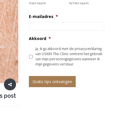
Voornaam
Achternaam
E-mailadres
*
Akkoord
*
Ja, ik ga akkoord met de privacyverklaring
van USKIN The Clinic omtrent het gebruik
van mijn persoonsgegevens wanneer ik
mijn gegevens verstuur.
s post