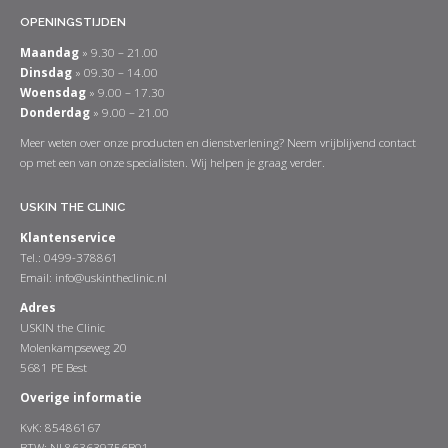
OPENINGSTIJDEN
Maandag
» 9.30 – 21.00
Dinsdag
» 09.30 – 14.00
Woensdag
» 9.00 – 17.30
Donderdag
» 9.00 – 21.00
Meer weten over onze producten en dienstverlening? Neem vrijblijvend contact
op met een van onze specialisten. Wij helpen je graag verder.
USKIN THE CLINIC
Klantenservice
Tel.: 0499-378861
Email:
info@uskintheclinic.nl
Adres
USKIN the Clinic
Molenkampseweg 20
5681 PE Best
Overige informatie
KvK: 85486167
BTW: NL863639756B01