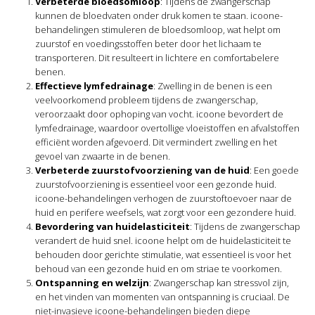
Verbeterde bloedsomloop
: Tijdens de zwangerschap
kunnen de bloedvaten onder druk komen te staan. icoone-
behandelingen stimuleren de bloedsomloop, wat helpt om
zuurstof en voedingsstoffen beter door het lichaam te
transporteren. Dit resulteert in lichtere en comfortabelere
benen.
Effectieve lymfedrainage
: Zwelling in de benen is een
veelvoorkomend probleem tijdens de zwangerschap,
veroorzaakt door ophoping van vocht. icoone bevordert de
lymfedrainage, waardoor overtollige vloeistoffen en afvalstoffen
efficiënt worden afgevoerd. Dit vermindert zwelling en het
gevoel van zwaarte in de benen.
Verbeterde zuurstofvoorziening van de huid
: Een goede
zuurstofvoorziening is essentieel voor een gezonde huid.
icoone-behandelingen verhogen de zuurstoftoevoer naar de
huid en perifere weefsels, wat zorgt voor een gezondere huid.
Bevordering van huidelasticiteit
: Tijdens de zwangerschap
verandert de huid snel. icoone helpt om de huidelasticiteit te
behouden door gerichte stimulatie, wat essentieel is voor het
behoud van een gezonde huid en om striae te voorkomen.
Ontspanning en welzijn
: Zwangerschap kan stressvol zijn,
en het vinden van momenten van ontspanning is cruciaal. De
niet-invasieve icoone-behandelingen bieden diepe