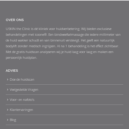
OVER ONS
USKIN the Clinic is dé kliniek voor huidverbetering. Wij bieden exclusieve
behandelingen met icoone®. Een bindweefselmassage die iedere millimeter van
de huid wakker schudt en van binnenuit verstevigt. Het geeft een natuurlijk
bodylift zonder medisch ingrijpen. Al na 1 behandeling is het effect zichtbaar.
Met de gratis huidscan analyseren wij je huid laag voor laag en maken een
persoonlijk huidplan.
ADVIES
Doe de huidscan
Veelgestelde Vragen
Voor- en nafoto’s
Klantervaringen
Blog